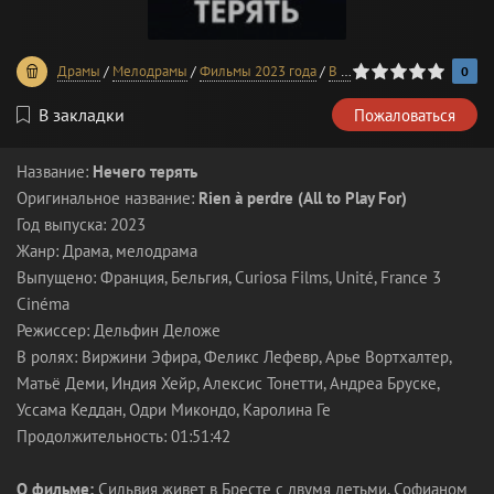
0
1
2
3
4
5
Драмы
/
Мелодрамы
/
Фильмы 2023 года
/
В хорошем качестве
0
В закладки
Пожаловаться
Название:
Нечего терять
Оригинальное название:
Rien à perdre (All to Play For)
Год выпуска: 2023
Жанр: Драма, мелодрама
Выпущено: Франция, Бельгия, Curiosa Films, Unité, France 3
Cinéma
Режиссер: Дельфин Деложе
В ролях: Виржини Эфира, Феликс Лефевр, Арье Вортхалтер,
Матьё Деми, Индия Хейр, Алексис Тонетти, Андреа Бруске,
Уссама Кеддан, Одри Микондо, Каролина Ге
Продолжительность: 01:51:42
О фильме:
Сильвия живет в Бресте с двумя детьми, Софианом