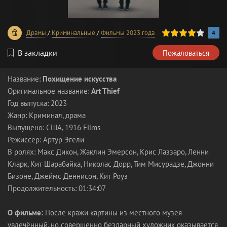
80
1
2
3
4
5
Драмы
/
Криминальные
/
Фильмы 2023 года
4
В закладки
Пожаловаться
Название:
Похищение искусства
Оригинальное название:
Art Thief
Год выпуска: 2023
Жанр: Криминал, драма
Выпущено: США, 1916 Films
Режиссер: Артур Эгели
В ролях: Макс Дикон, Жаклин Эмерсон, Крис Лаззаро, Ленни
Кларк, Кит Шарабайка, Николас Дорр, Тим Мисурадзе, Джонни
Бизоне, Джеймс Деннисон, Кит Роуз
Продолжительность: 01:34:07
О фильме:
После кражи картины из местного музея
увлечённый, но совершенно бездарный художник оказывается