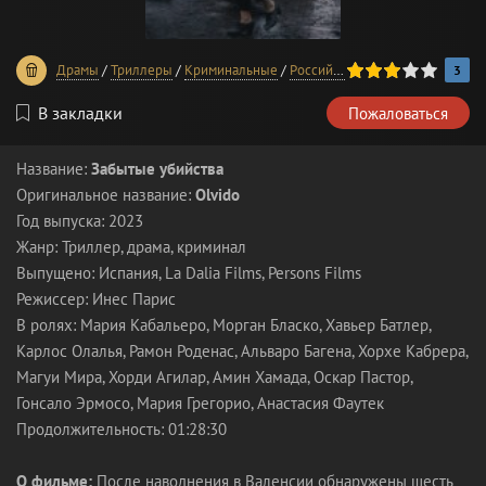
60
1
2
3
4
5
Драмы
/
Триллеры
/
Криминальные
/
Российские сериалы 2023 года
3
В закладки
Пожаловаться
Название:
Забытые убийства
Оригинальное название:
Olvido
Год выпуска: 2023
Жанр: Триллер, драма, криминал
Выпущено: Испания, La Dalia Films, Persons Films
Режиссер: Инес Парис
В ролях: Мария Кабальеро, Морган Бласко, Хавьер Батлер,
Карлос Олалья, Рамон Роденас, Альваро Багена, Хорхе Кабрера,
Магуи Мира, Хорди Агилар, Амин Хамада, Оскар Пастор,
Гонсало Эрмосо, Мария Грегорио, Анастасия Фаутек
Продолжительность: 01:28:30
О фильме:
После наводнения в Валенсии обнаружены шесть