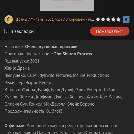
0
1
2
3
4
5
Драмы
/
Фильмы 2021 года
/
В хорошем качестве
0
В закладки
Пожаловаться
Название:
Очень духовные практики
Оригинальное название:
The Shuroo Process
Год выпуска: 2021
Жанр: Драма
Выпущено: США, Idyllwild Pictures, Incline Productions
Режиссер: Эмрис Купер
В ролях: Фиона Дуриф, Брэд Дуриф, Эрик Робертс, Рэйни
Куэлли, Томми Дорфман, Джефф Хефнер, Хаким Кае-Казим,
Оливия Суи, Рэйчел МакДауэлл, Блейк Беррис
Продолжительность: 01:34:43
О фильме:
Успешный главный редактор нью-йоркского и
светская львица Паркер ведёт разгульный образ жизни,