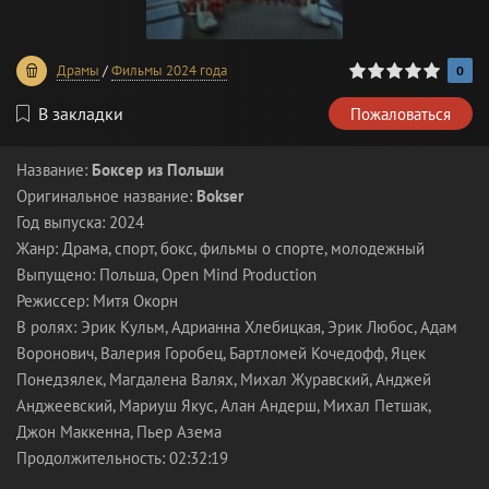
0
1
2
3
4
5
Драмы
/
Фильмы 2024 года
0
В закладки
Пожаловаться
Название:
Боксер из Польши
Оригинальное название:
Bokser
Год выпуска: 2024
Жанр: Драма, спорт, бокс, фильмы о спорте, молодежный
Выпущено: Польша, Open Mind Production
Режиссер: Митя Окорн
В ролях: Эрик Кульм, Адрианна Хлебицкая, Эрик Любос, Адам
Воронович, Валерия Горобец, Бартломей Кочедофф, Яцек
Понедзялек, Магдалена Валях, Михал Журавский, Анджей
Анджеевский, Мариуш Якус, Алан Андерш, Михал Петшак,
Джон Маккенна, Пьер Азема
Продолжительность: 02:32:19