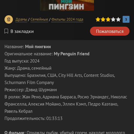
60
1
2
3
4
5
Драмы
/
Семейные
/
Фильмы 2024 года
3
В закладки
Пожаловаться
Название:
Мой пингвин
Оригинальное название:
My Penguin Friend
Год выпуска: 2024
Жанр: Драма, семейный
Выпущено: Бразилия, США, City Hill Arts, Content Studios,
Schurmann Film Company
Режиссер: Дэвид Шурманн
В ролях: Жан Рено, Адриана Барраса, Росио Эрнандес, Николас
Франселла, Алексия Мойано, Эллен Кэмп, Педро Каэтано,
Равель Кебрал
Продолжительность: 01:33:13
О фильме:
Однажды рыбак, убитый горем, находит молодого