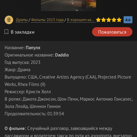
100
1
2
3
4
5
Драмы
/
Фильмы 2023 года
/
В хорошем качестве
4.6
В закладки
Пожаловаться
Название:
Папуля
Оригинальное название:
Daddio
Год выпуска: 2023
Жанр: Драма
Выпущено: США, Creative Artists Agency (CAA), Projected Picture
Works, Rhea Films (II)
Режиссер: Кристи Холл
В ролях: Дакота Джонсон, Шон Пенн, Маркос Антонио Гонсалес,
Зола Ллойд, Шеннон Гэннон
Продолжительность: 01:39:54
О фильме:
Случайный разговор, завязавшийся между
пассажиром и водителем такси по пути из аэропорта, внезапно