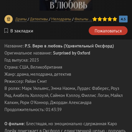
100
1
2
3
4
5
Драмы
/
Детективы
/
Мелодрамы
/
Фильмы 2023 года
4.5
В закладки
Пожаловаться
Название:
P.S. Верю в любовь (Удивительный Оксфорд)
Оригинальное название:
Surprised by Oxford
Год выпуска: 2023
Страна: США, Великобритания
Жанр: драма, мелодрама, детектив
Режиссер: Райан Смит
В ролях: Марк Уильямс, Эмма Наоми, Лурдес Фаберес, Роуз
Рид, Анабель Холлоуэй, Саймон Кэллоу, Филлис Логан, Майкл
Калкин, Рори О'Коннор, Джордан Александра
Продолжительность: 01:43:39
О фильме:
Блестящая, но эмоционально сдержанная Каро
Дрейк приезжает в Оксфорд с единственной целью - получить