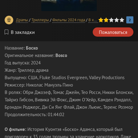
40
1
2
3
4
5
Драмы
/
Триллеры
/
Фильмы 2024 года
/
В хорошем качестве
2
В закладки
Пожаловаться
Название:
Боско
Оригинальное название:
Bosco
Год выпуска: 2024
Жанр: Триллер, драма
Выпущено: США, Fluke Studios Evergreen, Valley Productions
Режиссер: Николас Мануэль Пино
В ролях: Обри Джозеф, Томас Джейн, Тео Росси, Никки Блонски,
Тайриз Гибсон, Вивика Эй Фокс, Джим О'Хейр, Камден Рэндалл,
Брэндон Роджерс, Ди Си Янг Флай, Джон Льюис, Теренс Розмор
Продолжительность: 01:44:02
О фильме:
История Куонтэя «Боско» Адамса, который был
приговорен к 35 годам тюрьмы за хранение наркотиков. Даже