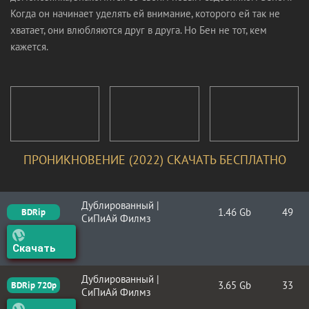
Когда он начинает уделять ей внимание, которого ей так не
хватает, они влюбляются друг в друга. Но Бен не тот, кем
кажется.
ПРОНИКНОВЕНИЕ (2022) СКАЧАТЬ БЕСПЛАТНО
Дублированный |
1.46 Gb
49
BDRip
СиПиАй Филмз
Скачать
Дублированный |
3.65 Gb
33
BDRip 720p
СиПиАй Филмз