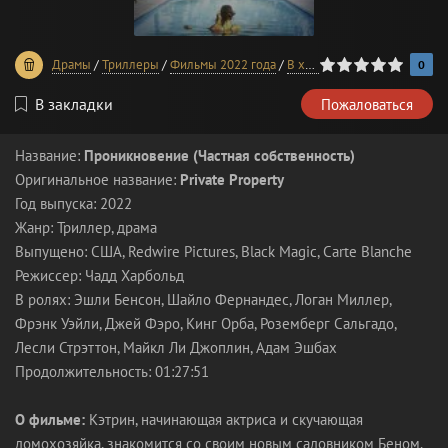
0
1
2
3
4
5
Драмы
/
Триллеры
/
Фильмы 2022 года
/
В хорошем качестве
0
В закладки
Пожаловаться
Название:
Проникновение (Частная собственность)
Оригинальное название:
Private Property
Год выпуска: 2022
Жанр: Триллер, драма
Выпущено: США, Redwire Pictures, Black Magic, Carte Blanche
Режиссер: Чадд Харбольд
В ролях: Эшли Бенсон, Шайло Фернандес, Логан Миллер,
Фрэнк Уэйли, Джей Фэро, Кинг Орба, Роземберг Сальгадо,
Лесли Стрэттон, Майкл Ли Джоплин, Адам Эшбах
Продолжительность: 01:27:51
О фильме:
Кэтрин, начинающая актриса и скучающая
домохозяйка, знакомится со своим новым садовником Беном.