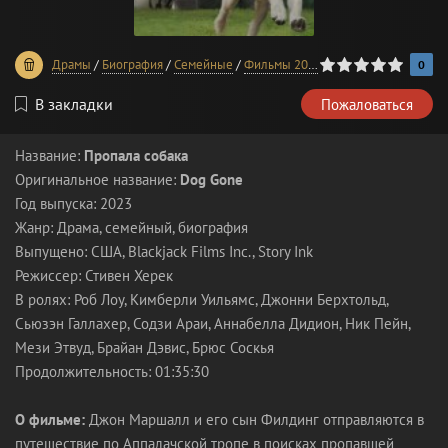
0
1
2
3
4
5
Драмы
/
Биография
/
Семейные
/
Фильмы 2023 года
0
В закладки
Пожаловаться
Название:
Пропала собака
Оригинальное название:
Dog Gone
Год выпуска: 2023
Жанр: Драма, семейный, биография
Выпущено: США, Blackjack Films Inc., Story Ink
Режиссер: Стивен Херек
В ролях: Роб Лоу, Кимберли Уильямс, Джонни Берхтольд,
Сьюзэн Галлахер, Содзи Араи, Аннабелла Дидион, Ник Пейн,
Мези Этвуд, Брайан Дэвис, Брюс Соскья
Продолжительность: 01:35:30
О фильме:
Джон Маршалл и его сын Филдинг отправляются в
путешествие по Аппалачской тропе в поисках пропавшей