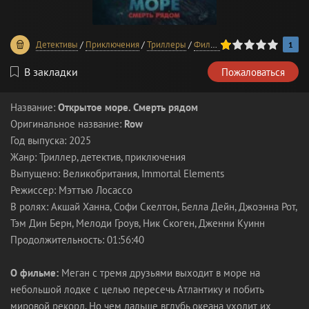
20
1
2
3
4
5
Детективы
/
Приключения
/
Триллеры
/
Фильмы 2025 года
1
В закладки
Пожаловаться
Название:
Открытое море. Смерть рядом
Оригинальное название:
Row
Год выпуска: 2025
Жанр: Триллер, детектив, приключения
Выпущено: Великобритания, Immortal Elements
Режиссер: Мэттью Лосассо
В ролях: Акшай Ханна, Софи Скелтон, Белла Дейн, Джоэнна Рот,
Тэм Дин Берн, Мелоди Гроув, Ник Скоген, Дженни Куинн
Продолжительность: 01:56:40
О фильме:
Меган с тремя друзьями выходит в море на
небольшой лодке с целью пересечь Атлантику и побить
мировой рекорд. Но чем дальше вглубь океана уходит их