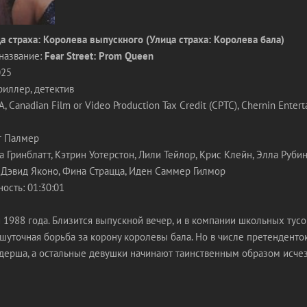
а страха: Королева выпускного (Улица страха: Королева бала)
название:
Fear Street: Prom Queen
025
риллер, детектив
Canadian Film or Video Production Tax Credit (CPTC), Chernin Entert
т Палмер
а Гринблатт, Кэтрин Уотерстон, Лили Тейлор, Крис Клейн, Элла Рубин
 Дэвид Яконо, Фина Страцца, Иден Саммер Гилмор
ость: 01:30:01
1988 года. Близится выпускной вечер, и в компании школьных тус
шуточная борьба за корону королевы бала. Но в числе претенденто
йдерша, а остальные девушки начинают таинственным образом исчез