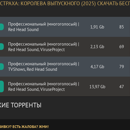
СТРАХА: КОРОЛЕВА ВЫПУСКНОГО (2025) СКАЧАТЬ БЕ
Профессиональный (многоголосый) |
1,91 Gb
85
C
Red Head Sound
Профессиональный (многоголосый) |
2,13 Gb
69
Red Head Sound, ViruseProject
Профессиональный (многоголосый) |
4,17 Gb
79
TVShows, Red Head Sound
Профессиональный (многоголосый) |
13,97 Gb
47
Red Head Sound, ViruseProject
ИЕ ТОРРЕНТЫ
ИБКУ? ЕСТЬ ЖАЛОБА? ЖМИ!