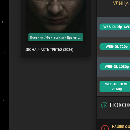
УЛИЦА 
WEB-DLRip-AV
Боевики / Фантастика / Драмы / Фильмы 2026 года / Скоро в кино
WEB-DL 720p
ДЮНА: ЧАСТЬ ТРЕТЬЯ (2026)
WEB-DL 1080p
WEB-DL-HEVC
2160p
ПОХОЖ
НАШЕЛ ОШ