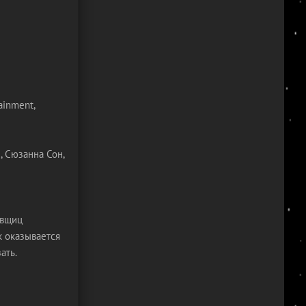
ainment,
, Сюзанна Сон,
овщиц
к оказывается
ать.