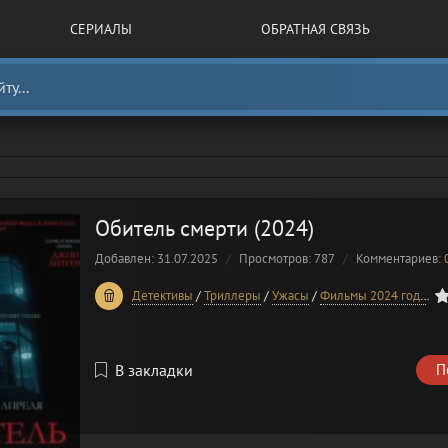
СЕРИАЛЫ
ОБРАТНАЯ СВЯЗЬ
Обитель смерти (2024)
Добавлен: 31.07.2025
Просмотров: 787
Комментариев:
0
1
2
3
4
5
Детективы
/
Триллеры
/
Ужасы
/
Фильмы 2024 года
/
В
В закладки
П