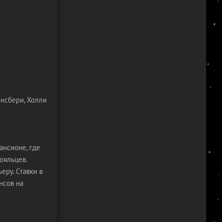
йнсбери, Холли
ансионе, где
ояльцев.
еру. Ставки в
нсов на