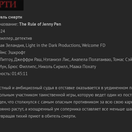
ель смерти
название:
The Rule of Jenny Pen
024
риллер, детектив
я Зеландия, Light in the Dark Productions, Welcome FD
еймс Эшкрофт
Литгоу, Джеффри Раш, Нэтаниэл Лис, Анапела Полатаивао, Томас Сэ
Мун, Брюс Филлипс, Николь Сирилл, Маака Похату
ость: 01:45:11
тный и амбициозный судья в отставке оказывается в уединенном п
ольным участником таинственной игры, которую ведет один из пост
н, что столкнулся с самым опасным противником за всю свою карь
оянно растут, а изощренный ум соперника оставляет все меньше ша
евращая тихий приют в обитель смерти.