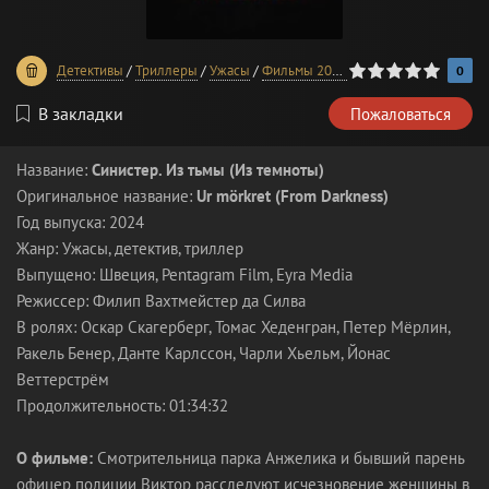
0
1
2
3
4
5
Детективы
/
Триллеры
/
Ужасы
/
Фильмы 2024 года
0
В закладки
Пожаловаться
Название:
Синистер. Из тьмы (Из темноты)
Оригинальное название:
Ur mörkret (From Darkness)
Год выпуска: 2024
Жанр: Ужасы, детектив, триллер
Выпущено: Швеция, Pentagram Film, Eyra Media
Режиссер: Филип Вахтмейстер да Силва
В ролях: Оскар Скагерберг, Томас Хеденгран, Петер Мёрлин,
Ракель Бенер, Данте Карлссон, Чарли Хьельм, Йонас
Веттерстрём
Продолжительность: 01:34:32
О фильме:
Смотрительница парка Анжелика и бывший парень
офицер полиции Виктор расследуют исчезновение женщины в