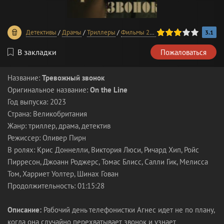
60
1
2
3
4
5
Детективы
/
Драмы
/
Триллеры
/
Фильмы 2023 года
/
В хорошем кач
3.1
В закладки
Пожаловаться
Название:
Тревожный звонок
Оригинальное название:
On the Line
Год выпуска: 2023
Страна: Великобритания
Жанр: триллер, драма, детектив
Режиссер: Оливер Пирн
В ролях: Крис Доннелли, Виктория Люси, Ричард Хип, Ройс
Пирресон, Джоанн Роджерс, Томас Блисс, Салли Гик, Мелисса
Том, Харриет Уолтер, Шинах Гован
Продолжительность: 01:15:28
Описание:
Рабочий день телефонистки Агнес идет не по плану,
когда она случайно перехватывает звонок и узнает