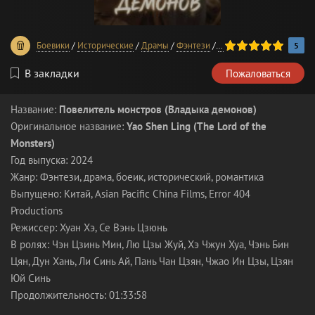
100
1
2
3
4
5
Боевики
/
Исторические
/
Драмы
/
Фэнтези
/
Фильмы 2024 года
5
В закладки
Пожаловаться
Название:
Повелитель монстров (Владыка демонов)
Оригинальное название:
Yao Shen Ling (The Lord of the
Monsters)
Год выпуска: 2024
Жанр: Фэнтези, драма, боеик, исторический, романтика
Выпущено: Китай, Asian Pacific China Films, Error 404
Productions
Режиссер: Хуан Хэ, Се Вэнь Цзюнь
В ролях: Чэн Цзинь Мин, Лю Цзы Жуй, Хэ Чжун Хуа, Чэнь Бин
Цян, Дун Хань, Ли Синь Ай, Пань Чан Цзян, Чжао Ин Цзы, Цзян
Юй Синь
Продолжительность: 01:33:58