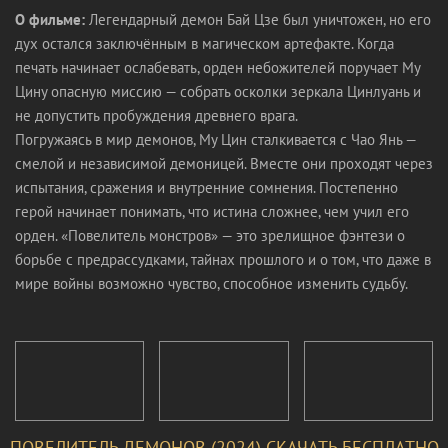
О фильме:
Легендарный демон Бай Цзе был уничтожен, но его
дух остался заключённым в магическом артефакте. Когда
печать начинает ослабевать, орден небожителей поручает Му
Цину опасную миссию — собрать осколки зеркала Цинлуань и
не допустить пробуждения древнего врага.
Погружаясь в мир демонов, Му Цин сталкивается с Чао Янь —
смелой и независимой демоницей. Вместе они проходят через
испытания, сражения и внутренние сомнения. Постепенно
герой начинает понимать, что истина сложнее, чем учил его
орден. «Повелитель монстров» — это зрелищное фэнтези о
борьбе с предрассудками, тайнах прошлого и о том, что даже в
мире войны возможно чувство, способное изменить судьбу.
ПОВЕЛИТЕЛЬ ДЕМОНОВ (2024) СКАЧАТЬ БЕСПЛАТНО