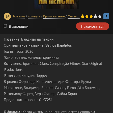
60
1
2
3
4
5
Боевики
/
Комедии
/
Криминальные
/
Фильмы 2026 года
3
В закладки
Пожаловаться
Название:
Бандиты на пенсии
Оригинальное название:
Velhos Bandidos
Год выпуска: 2026
Жанр: Боевик, комедия, криминал
Выпущено: Бразилия, Claro, Conspiração Filmes, Star Original
Productions
Режиссер: Клаудио Торрес
В ролях: Фернанда Монтенегро, Ари Фонтора, Бруна
Маркезини, Владимир Бришта, Лазару Рамос, Уго Бонемер,
Режиналду Фария, Вера Фишер, Лайла Гарин
Продолжительность: 01:33:31
О фильме:
Когда жизнь на пенсии становится слишком