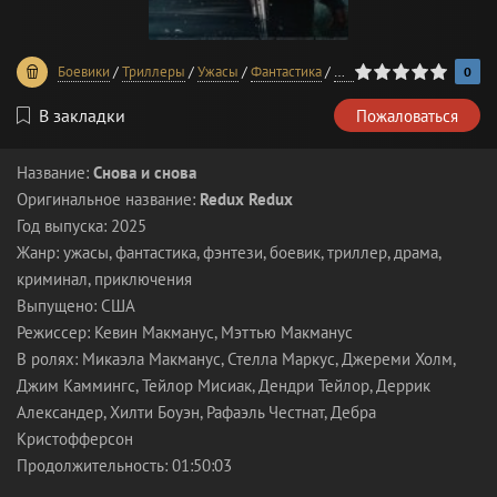
0
1
2
3
4
5
Боевики
/
Триллеры
/
Ужасы
/
Фантастика
/
Фэнтези
/
Приключения
0
В закладки
Пожаловаться
Название:
Снова и снова
Оригинальное название:
Redux Redux
Год выпуска: 2025
Жанр: ужасы, фантастика, фэнтези, боевик, триллер, драма,
криминал, приключения
Выпущено: США
Режиссер: Кевин Макманус, Мэттью Макманус
В ролях: Микаэла Макманус, Стелла Маркус, Джереми Холм,
Джим Каммингс, Тейлор Мисиак, Дендри Тейлор, Деррик
Александер, Хилти Боуэн, Рафаэль Честнат, Дебра
Кристофферсон
Продолжительность: 01:50:03