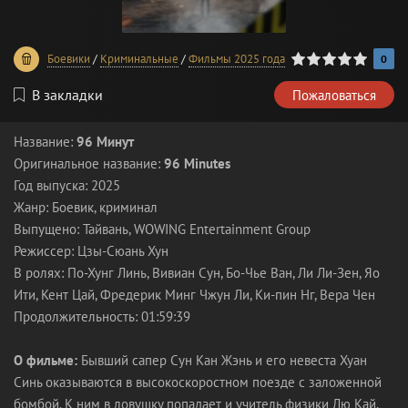
0
1
2
3
4
5
Боевики
/
Криминальные
/
Фильмы 2025 года
0
В закладки
Пожаловаться
Название:
96 Минут
Оригинальное название:
96 Minutes
Год выпуска: 2025
Жанр: Боевик, криминал
Выпущено: Тайвань, WOWING Entertainment Group
Режиссер: Цзы-Сюань Хун
В ролях: По-Хунг Линь, Вивиан Сун, Бо-Чье Ван, Ли Ли-Зен, Яо
Ити, Кент Цай, Фредерик Минг Чжун Ли, Ки-пин Нг, Вера Чен
Продолжительность: 01:59:39
О фильме:
Бывший сапер Сун Кан Жэнь и его невеста Хуан
Синь оказываются в высокоскоростном поезде с заложенной
бомбой. К ним в ловушку попадает и учитель физики Лю Кай,