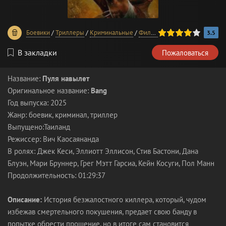
80
1
2
3
4
5
Боевики
/
Триллеры
/
Криминальные
/
Фильмы 2025 года
/
В хороше
3.5
В закладки
Пожаловаться
Название:
Пуля навылет
Оригинальное название:
Bang
Год выпуска: 2025
Жанр: боевик, криминал, триллер
Выпущено:Таиланд
Режиссер: Вич Каосаянанда
В ролях: Джек Кеси, Эллиотт Эллисон, Стив Бастони, Дана
Блуэн, Мари Бруннер, Грег Мэтт Гарсиа, Кейн Косуги, Пол Манн
Продолжительность: 01:29:37
Описание:
История безжалостного киллера, который, чудом
избежав смертельного покушения, предает свою банду в
попытке обрести прощение, но в итоге сам становится