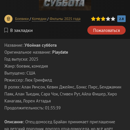
60
1
2
3
4
5
Боевики
/
Комедии
/
Фильмы 2025 года
2.8
В закладки
Пожаловаться
Название:
Убойная суббота
Оригинальное название:
Playdate
Год выпуска: 2025
Жанр: боевик, комедия
Выпущено: США
Режиссер: Люк Гринфилд
В ролях: Алан Ричсон, Кевин Джеймс, Бэнкс Пирс, Бенджамин
Паяк, Алан Тьюдик, Сара Чок, Стивен Рут, Айла Фишер, Хиро
Канагава, Лорен Аттадья
Продолжительность: 01:35:39
Описание:
Отец-домосед Брайан принимает приглашение
на детский праздник другого отца-домоседа, но всё идёт