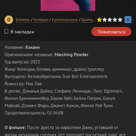
20
1
2
3
4
5
Боевики
/
Комедии
/
Криминальные
/
Драмы
/
Триллеры
/
Фильмы 20
1
В закладки
Пожаловаться
Название:
Кокаин
Оригинальное название:
Marching Powder
Год выпуска: 2025
Жанр: Комедия, боевик, криминал, драма, триллер
Выпущено: Великобритания, True Brit Entertainment
Режиссер: Ник Лав
В ролях: Дэнанья Дайер, Стефани Леонидас, Лекс Шрэпнел,
Филип Бреннинмейер, Барни Уайт, Бейли Патрик, Калум
Майнаб, Дэниел Фирн, Джанет Кумах, Филип Рэй Туми
Продолжительность: 01:36:08
О фильме:
После ареста за наркотики Джек, уставший от
жизни неудачник средних лет, получает последний шанс всё