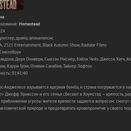
ма
название:
Homestead
024
триллер, драма, апокалипсис
 2521 Entertainment, Black Autumn Show, Radiate Films
 Смеллбоун
акдона, Доун Оливери, Сьюзэн Миснер, Бэйли Чейз, Джесси Хатч, Ke
и, Карри Грэм, Оливия Санабия, Тайлер Лофтон
ость: 01:41:40
с-Анджелесе взрывается ядерная бомба, и страна погружается в ха
т» Джефф Эрикссон и его семья сбегают в Хоумстэд — крепость, р
е приближения угрозы жители крепости задаются вопросом: смогут 
человеческой природе и предотвратить кровопролитие у своего пор