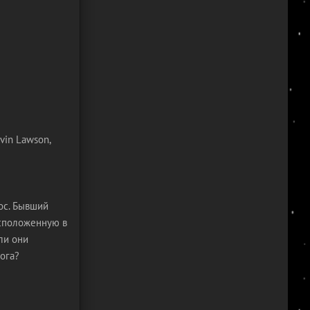
vin Lawson,
ос. Бывший
асположенную в
ли они
ога?