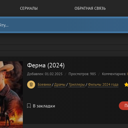
СЕРИАЛЫ
ОБРАТНАЯ СВЯЗЬ
Ферма (2024)
Добавлен: 01.02.2025
Просмотров: 985
Комментариев:
100
1
2
3
4
5
Боевики
/
Драмы
/
Триллеры
/
Фильмы 2024 года
В закладки
П