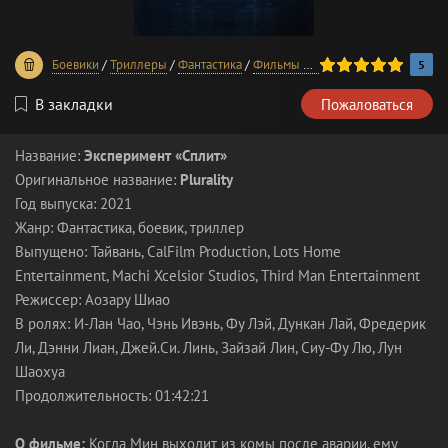
100
1
2
3
4
5
Боевики
/
Триллеры
/
Фантастика
/
Фильмы 2021 года
5
В закладки
Пожаловаться
Название:
Эксперимент «Сплит»
Оригинальное название:
Plurality
Год выпуска: 2021
Жанр: Фантастика, боевик, триллер
Выпущено: Тайвань, CalFilm Production, Lots Home
Entertainment, Machi Xcelsior Studios, Third Man Entertainment
Режиссер: Аозару Шиао
В ролях: И-Лан Чао, Чэнь Ивэнь, Фу Лэй, Дункан Лай, Фредерик
Ли, Дэнни Лиан, Джей.Си. Линь, Зайзай Лин, Сиу-Фу Лю, Лун
Шаохуа
Продолжительность: 01:42:21
О фильме:
Когда Мин выходит из комы после аварии, ему