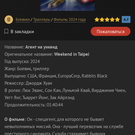
100
1
2
3
4
5
Боевики
/
Триллеры
/
Фильмы 2024 года
4.7
В закладки
Пожаловаться
Название:
Агент на уикенд
Оригинальное название:
Weekend in Taipei
Год выпуска: 2024
Жанр: Боевик, триллер
Выпущено: США, Франция, EuropaCorp, Rabbits Black
Режиссер: Джордж Хуан
В ролях: Люк Эванс, Сон Кан, Луньмэй Квай, Вирджиния Чиен,
Уятт Янг, Тьяррет Йонг, Зак Айрлэнд
Продолжительность: 01:40:44
О фильме:
Он - спецагент, для которого не бывает
невыполнимых миссий. Она - лучший перевозчик на службе
преступного синдиката. Судьба сталкивает бывших