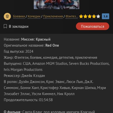
80
1
2
3
4
5
Боевики
/
Комедии
/
Приключения
/
Фэнтези
/
Детективы
/
Фильмы 2
3.8
В закладки
Пожаловаться
Название:
Миссия: Красный
Оригинальное название:
Red One
Год выпуска: 2024
Жанр: Фэнтези, боевик, комедия, детектив, приключения
Выпущено: США, Amazon MGM Studios, Seven Bucks Productions,
hris Morgan Productions
Режиссер: Джейк Кэздан
В ролях: Дуэйн Джонсон, Крис Эванс, Люси Лью, Дж.К.
Симмонс, Бонни Хант, Кристофер Хивью, Кирнан Шипка, Мэри
Элизабет Эллис, Уэсли Киммел, Ник Кролл
Продолжительность: 01:54:38
О фильме:
Санта-Клаус под кодовым именем Красный