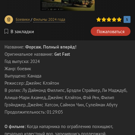
100
1
2
3
4
5
Боевики
/
Фильмы 2024 года
5
В закладки
Пожаловаться
Название:
Форсаж. Полный вперёд!
Оригинальное название:
Get Fast
Год выпуска: 2024
Жанр: боевик
Выпущено: Канада
Режиссер: Джеймс Клэйтон
В ролях: Лу Даймонд Филлипс, Брэдли Страйкер, Ли Мадждуб,
Алиша-Мари Ахамед, Джеймс Клэйтон, Фэй Рен, Филип
Грэйнджер, Джеймс Хатсон, Саймон Чин, Сулейман Абуту
Продолжительность: 01:29:05
О фильме:
Когда напарника по ограблению похищают,
печально известный вор, заручившись поддержкой,