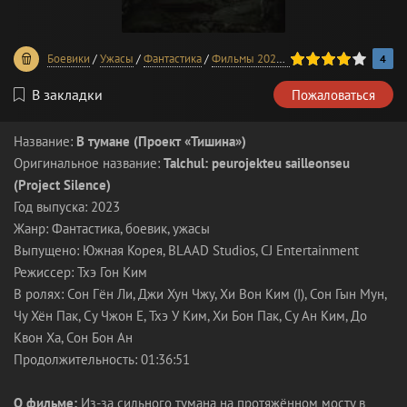
80
1
2
3
4
5
Боевики
/
Ужасы
/
Фантастика
/
Фильмы 2023 года
/
В хорошем качес
4
В закладки
Пожаловаться
Название:
В тумане (Проект «Тишина»)
Оригинальное название:
Talchul: peurojekteu sailleonseu
(Project Silence)
Год выпуска: 2023
Жанр: Фантастика, боевик, ужасы
Выпущено: Южная Корея, BLAAD Studios, CJ Entertainment
Режиссер: Тхэ Гон Ким
В ролях: Сон Гён Ли, Джи Хун Чжу, Хи Вон Ким (I), Сон Гын Мун,
Чу Хён Пак, Су Чжон Е, Тхэ У Ким, Хи Бон Пак, Су Ан Ким, До
Квон Ха, Сон Бон Ан
Продолжительность: 01:36:51
О фильме:
Из-за сильного тумана на протяжённом мосту в