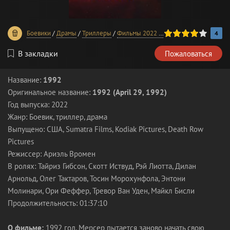
80
1
2
3
4
5
Боевики
/
Драмы
/
Триллеры
/
Фильмы 2022 года
/
В хорошем качес
4
В закладки
Пожаловаться
Название:
1992
Оригинальное название:
1992 (April 29, 1992)
Год выпуска: 2022
Жанр: Боевик, триллер, драма
Выпущено: США, Sumatra Films, Kodiak Pictures, Death Row
Pictures
Режиссер: Ариэль Вромен
В ролях: Тайриз Гибсон, Скотт Иствуд, Рэй Лиотта, Дилан
Арнольд, Олег Тактаров, Тосин Морохунфола, Энтони
Молинари, Ори Феффер, Тревор Ван Уден, Майкл Бисли
Продолжительность: 01:37:10
О фильме:
1992 год. Мерсер пытается заново начать свою