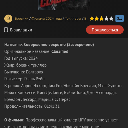
60
1
2
3
4
5
Боевики
/
Фильмы 2024 года
/
Триллеры
/
В хорошем качестве
3.1
В закладки
Пожаловаться
Название:
Совершенно секретно (Засекречено)
Оригинальное название:
Classified
Год выпуска: 2024
Жанр: боевик, триллер
Выпущено: Болгария
Режиссер: Роэль Рейн
В ролях: Аарон Экхарт, Тим Рот, Эбигейл Бреслин, Мэтт Хукингс,
Майлз Клохесси, Ким ДеЛонги, Бэйли Тони, Джо Аззопарди,
Брэндон Лессард, Мариша С. Перес
Продолжительность: 01:41:31
О фильме:
Профессиональный киллер ЦРУ внезапно узнает,
что его отдел на самом деле закрыт уже много лет.