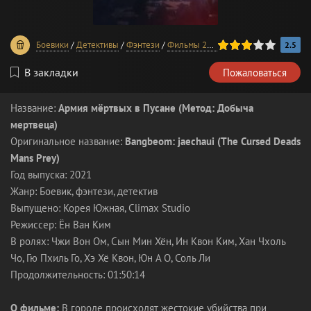
60
1
2
3
4
5
Боевики
/
Детективы
/
Фэнтези
/
Фильмы 2021 года
/
В хорошем кач
2.5
В закладки
Пожаловаться
Название:
Армия мёртвых в Пусане (Метод: Добыча
мертвеца)
Оригинальное название:
Bangbeom: jaechaui (The Cursed Deads
Mans Prey)
Год выпуска: 2021
Жанр: Боевик, фэнтези, детектив
Выпущено: Корея Южная, Climax Studio
Режиссер: Ён Ван Ким
В ролях: Чжи Вон Ом, Сын Мин Хён, Ин Квон Ким, Хан Чхоль
Чо, Гю Пхиль Го, Хэ Хё Квон, Юн А О, Соль Ли
Продолжительность: 01:50:14
О фильме:
В городе происходят жестокие убийства при