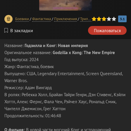
60
1
2
3
4
5
Боевики
/
Фантастика
/
Приключения
/
Триллеры
/
Фильмы 2024 года
3.1
В закладки
Пожаловаться
Название:
Годзилла и Конг: Новая империя
Оригинальное название:
Godzilla x Kong: The New Empire
Год выпуска: 2024
Жанр: Фантастика, боевик
Выпущено: США, Legendary Entertainment, Screen Queensland,
Warner Bros.
Режиссер: Адам Вингард
В ролях: Ребекка Холл, Брайан Тайри Генри, Дэн Стивенс, Кэйли
Хоттл, Алекс Фернс, Фала Чен, Рэйчел Хаус, Рональд Смик,
Чантелл Джемисон, Грег Хаттон
Продолжительность: 01:46:48
О фильме:
В новой части могучий Конг и устрашающий