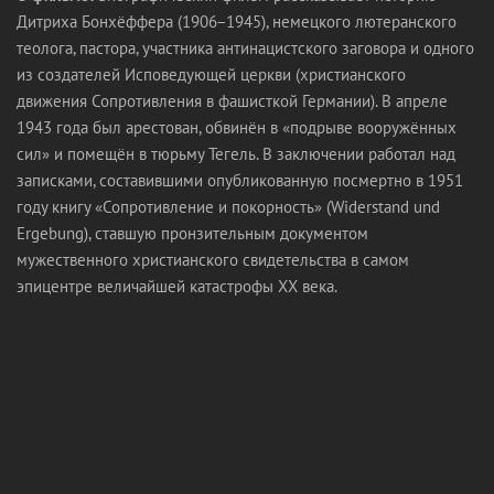
Дитриха Бонхёффера (1906−1945), немецкого лютеранского
теолога, пастора, участника антинацистского заговора и одного
из создателей Исповедующей церкви (христианского
движения Сопротивления в фашисткой Германии). В апреле
1943 года был арестован, обвинён в «подрыве вооружённых
сил» и помещён в тюрьму Тегель. В заключении работал над
записками, составившими опубликованную посмертно в 1951
году книгу «Сопротивление и покорность» (Widerstand und
Ergebung), ставшую пронзительным документом
мужественного христианского свидетельства в самом
эпицентре величайшей катастрофы ХХ века.