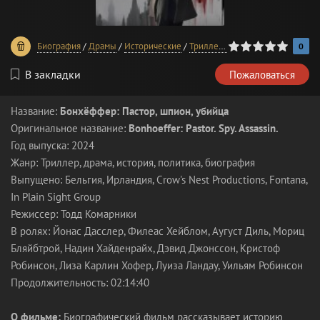
0
1
2
3
4
5
Биография
/
Драмы
/
Исторические
/
Триллеры
/
Фильмы 2024 года
0
В закладки
Пожаловаться
Название:
Бонхёффер: Пастор, шпион, убийца
Оригинальное название:
Bonhoeffer: Pastor. Spy. Assassin.
Год выпуска: 2024
Жанр: Триллер, драма, история, политика, биография
Выпущено: Бельгия, Ирландия, Crow's Nest Productions, Fontana,
In Plain Sight Group
Режиссер: Тодд Комарники
В ролях: Йонас Дасслер, Филеас Хейблом, Аугуст Диль, Мориц
Бляйбтрой, Надин Хайденрайх, Дэвид Джонссон, Кристоф
Робинсон, Лиза Карлин Хофер, Луиза Ландау, Уильям Робинсон
Продолжительность: 02:14:40
О фильме:
Биографический фильм рассказывает историю