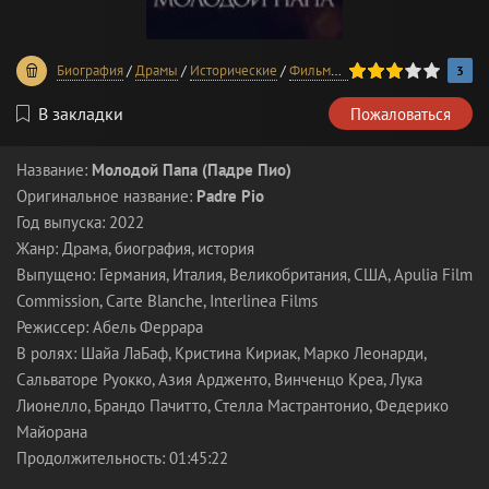
60
1
2
3
4
5
Биография
/
Драмы
/
Исторические
/
Фильмы 2022 года
/
В хорошем 
3
В закладки
Пожаловаться
Название:
Молодой Папа (Падре Пио)
Оригинальное название:
Padre Pio
Год выпуска: 2022
Жанр: Драма, биография, история
Выпущено: Германия, Италия, Великобритания, США, Apulia Film
Commission, Carte Blanche, Interlinea Films
Режиссер: Абель Феррара
В ролях: Шайа ЛаБаф, Кристина Кириак, Марко Леонарди,
Сальваторе Руокко, Азия Ардженто, Винченцо Креа, Лука
Лионелло, Брандо Пачитто, Стелла Мастрантонио, Федерико
Майорана
Продолжительность: 01:45:22