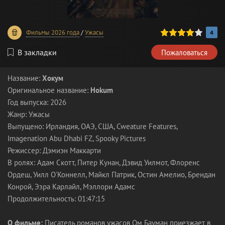
80
1
2
3
4
5
Фильмы 2026 года
/
Ужасы
4
В закладки
Пожаловаться
Название:
Хокум
Оригинальное название:
Hokum
Год выпуска: 2026
Жанр: Ужасы
Выпущено: Ирландия, ОАЭ, США, Cweature Features,
Imagenation Abu Dhabi FZ, Spooky Pictures
Режиссер: Дэмиэн Маккарти
В ролях: Адам Скотт, Питер Кунан, Дэвид Уилмот, Флоренс
Ордеш, Уилл О'Коннелл, Майкл Патрик, Остин Амелио, Брендан
Конрой, Эзра Карлайл, Мэллори Адамс
Продолжительность: 01:47:15
О фильме:
Писатель романов ужасов Ом Бауман приезжает в