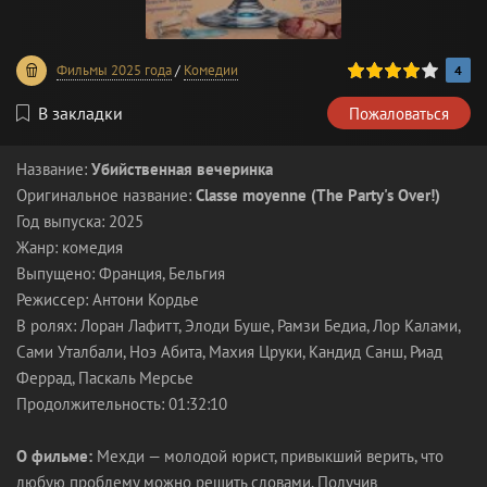
80
1
2
3
4
5
Фильмы 2025 года
/
Комедии
4
В закладки
Пожаловаться
Название:
Убийственная вечеринка
Оригинальное название:
Classe moyenne (The Party's Over!)
Год выпуска: 2025
Жанр: комедия
Выпущено: Франция, Бельгия
Режиссер: Антони Кордье
В ролях: Лоран Лафитт, Элоди Буше, Рамзи Бедиа, Лор Калами,
Сами Уталбали, Ноэ Абита, Махия Цруки, Кандид Санш, Риад
Феррад, Паскаль Мерсье
Продолжительность: 01:32:10
О фильме:
Мехди — молодой юрист, привыкший верить, что
любую проблему можно решить словами. Получив