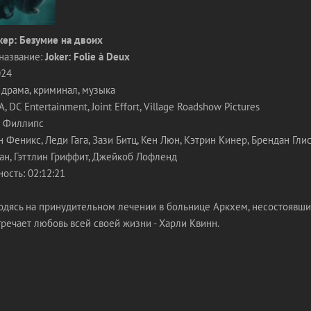
ер: Безумие на двоих
название:
Joker: Folie à Deux
024
 драма, криминал, музыка
DC Entertainment, Joint Effort, Village Roadshow Pictures
д Филлипс
н Феникс, Леди Гага, Зази Битц, Кен Люн, Кэтрин Кинер, Брендан Глис
ган, Гэттлин Гриффит, Джейкоб Лофленд
ость: 02:12:21
дясь на принудительном лечении в больнице Аркхем, несостоявши
речает любовь всей своей жизни - Харли Квинн.