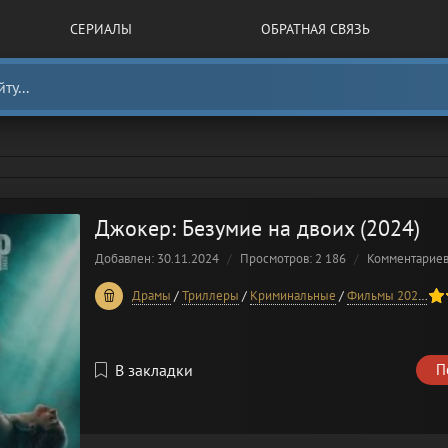
СЕРИАЛЫ
ОБРАТНАЯ СВЯЗЬ
Джокер: Безумие на двоих (2024)
Добавлен: 30.11.2024
Просмотров: 2 186
Комментарие
60
1
2
3
4
5
Драмы
/
Триллеры
/
Криминальные
/
Фильмы 2024 года
В закладки
П