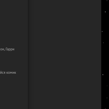
он, Гарри
йся комик