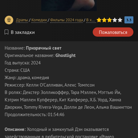
60
1
2
3
4
5
Драмы
/
Комедии
/
Фильмы 2024 года
/
В хорошем качестве
3.3
В закладки
Пожаловаться
Название:
Призрачный свет
Оригинальное название:
Ghostlight
Год выпуска: 2024
Страна: США
Жанр: драма, комедия
Режиссер: Келли О'Салливан, Алекс Томпсон
В ролях: Декстер Золликоффер, Тара Мэллен, Мэттью Йи,
Кэтрин Маллен Купферер, Кит Капферер, Х.Б. Уорд, Ханна
Дворкин, Tommy Rivera-Vega, Долли де Леон, Альма Вашингтон
Продолжительность: 01:54:46
Описание:
Холодный и замкнутый Дэн оказывается
задействованным в любительской постановке «Ромео