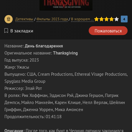
80
1
2
3
4
5
Детективы
/
Фильмы 2023 года
/
В хорошем качестве
4
В закладки
Пожаловаться
Название:
День благодарения
Оригинальное название:
Thanksgiving
Год выпуска: 2023
Жанр: Ужасы
Выпущено: США, Cream Productions, Ethereal Visage Productions,
Spyglass Media Group
Режиссер: Элай Рот
В ролях: Рик Хоффман, Эддисон Рэй, Джина Гершон, Патрик
Демпси, Майло Манхейм, Карен Клише, Нелл Верлак, Шейлин
Гриффин, Дженна Уоррен, Мика Амонсен
Продолжительность: 01:41:18
Описание:
После того, как бунт в Черную пятницу закончился