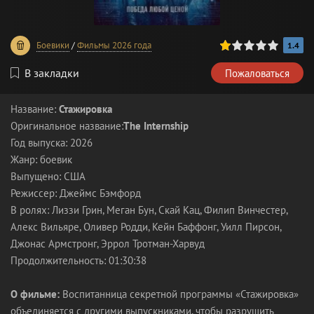
20
1
2
3
4
5
Боевики
/
Фильмы 2026 года
1.4
В закладки
Пожаловаться
Название:
Стажировка
Оригинальное название:
The Internship
Год выпуска: 2026
Жанр: боевик
Выпущено: США
Режиссер: Джеймс Бэмфорд
В ролях: Лиззи Грин, Меган Бун, Скай Кац, Филип Винчестер,
Алекс Вильяре, Оливер Родди, Кейн Баффонг, Уилл Пирсон,
Джонас Армстронг, Эррол Тротман-Харвуд
Продолжительность: 01:30:38
О фильме:
Воспитанница секретной программы «Стажировка»
объединяется с другими выпускниками, чтобы разрушить