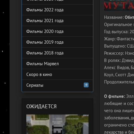
Фильмы 2022 года
Название:
Обит
Фильмы 2021 года
Оригинальное 
Фильмы 2020 года
Год выпуска: 2
Жанр: Фантасти
Фильмы 2019 года
Выпущено: США,
Фильмы 2018 года
Режиссер: Нэн
В ролях: Дэвид
Фильмы Марвел
Алекс Видов, Б
Скоро в кино
Коул, Скотт Ди
Продолжительн
Сериалы
О фильме:
Элли
любящие и сос
ОЖИДАЕТСЯ
чего она лишен
заболевания, 
ограничено ст
лекарства и бе