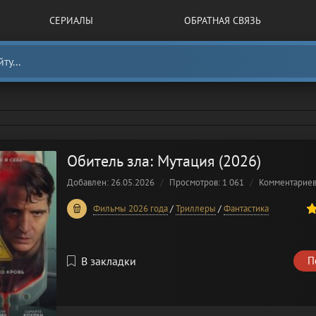
СЕРИАЛЫ
ОБРАТНАЯ СВЯЗЬ
Обитель зла: Мутация (2026)
Добавлен: 26.05.2026
Просмотров: 1 061
Комментарие
80
1
2
3
4
5
Фильмы 2026 года
/
Триллеры
/
Фантастика
В закладки
П