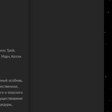
енс Грей,
н Марч, Келли
рный особняк,
нственное,
ого и опасного
существование
цедуры,