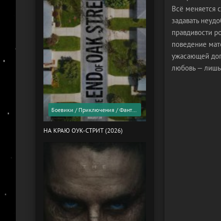
Всё меняется с
задавать неуд
правдивости р
поведение мат
ужасающей дог
любовь — лишь
Боевики / Приключения / Фантастика / Фильмы 2026 года / Скоро в кино
НА КРАЮ ОУК-СТРИТ (2026)