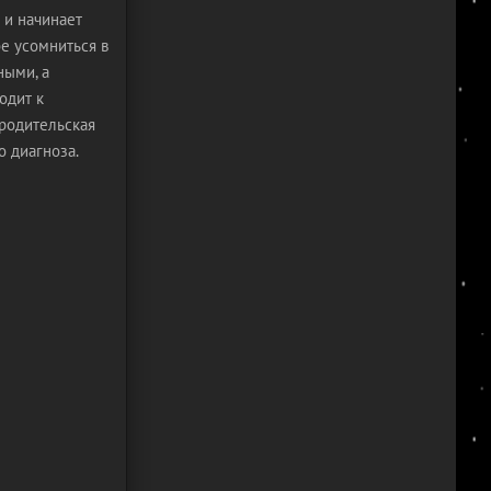
 и начинает
е усомниться в
ными, а
одит к
 родительская
 диагноза.