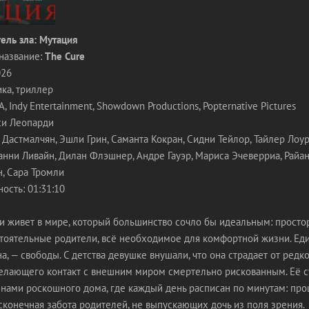
ель зла: Мутация
название:
The Cure
026
ка, триллер
 Indy Entertainment, Showdown Productions, Popternative Pictures
си Леопарди
 Дастмалчян, Эшли Грин, Саманта Кокран, Сидни Тейлор, Тайлер Лоур
анни Ливайн, Дилан Флэшнер, Андре Гауэр, Мариса Эчеверриа, Райа
н, Сара Тромли
ость: 01:31:10
 живет в мире, который большинство сочло бы идеальным: просто
тоятельные родители, всё необходимое для комфортной жизни. Еди
а, — свободы. С детства девушке внушали, что она страдает от редк
делающего контакт с внешним миром смертельно рискованным. Её 
енами роскошного дома, где каждый день расписан по минутам: про
сконечная забота родителей, не выпускающих дочь из поля зрения.